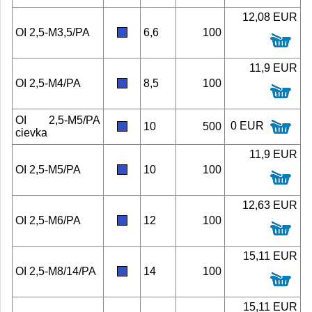
12,08 EUR
OI 2,5-M3,5/PA
6,6
100
11,9 EUR
OI 2,5-M4/PA
8,5
100
OI 2,5-M5/PA
0 EUR
10
500
cievka
11,9 EUR
OI 2,5-M5/PA
10
100
12,63 EUR
OI 2,5-M6/PA
12
100
15,11 EUR
OI 2,5-M8/14/PA
14
100
15,11 EUR