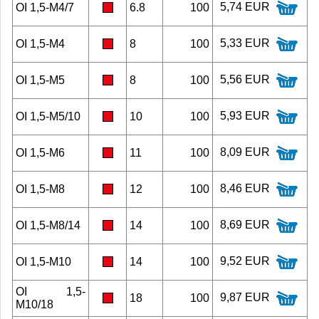
5,74 EUR
OI 1,5-M4/7
6.8
100
5,33 EUR
OI 1,5-M4
8
100
5,56 EUR
OI 1,5-M5
8
100
5,93 EUR
OI 1,5-M5/10
10
100
8,09 EUR
OI 1,5-M6
11
100
8,46 EUR
OI 1,5-M8
12
100
8,69 EUR
OI 1,5-M8/14
14
100
9,52 EUR
OI 1,5-M10
14
100
OI 1,5-
9,87 EUR
18
100
M10/18