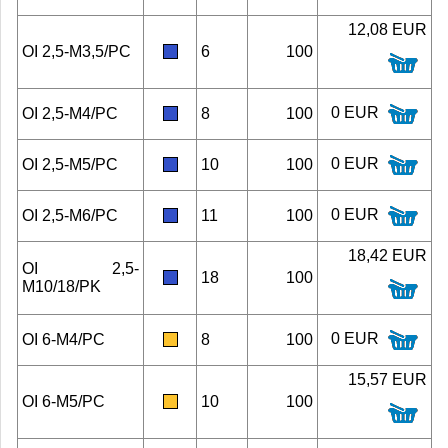
12,08 EUR
OI 2,5-M3,5/PC
6
100
0 EUR
OI 2,5-M4/PC
8
100
0 EUR
OI 2,5-M5/PC
10
100
0 EUR
OI 2,5-M6/PC
11
100
18,42 EUR
OI 2,5-
18
100
M10/18/PK
0 EUR
OI 6-M4/PC
8
100
15,57 EUR
OI 6-M5/PC
10
100