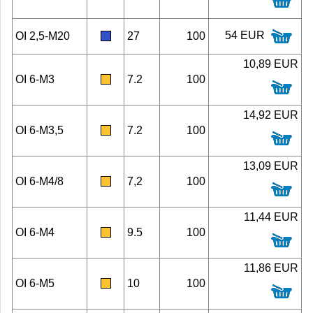
54 EUR
OI 2,5-M20
27
100
10,89 EUR
OI 6-M3
7.2
100
14,92 EUR
OI 6-M3,5
7.2
100
13,09 EUR
OI 6-M4/8
7,2
100
11,44 EUR
OI 6-M4
9.5
100
11,86 EUR
OI 6-M5
10
100