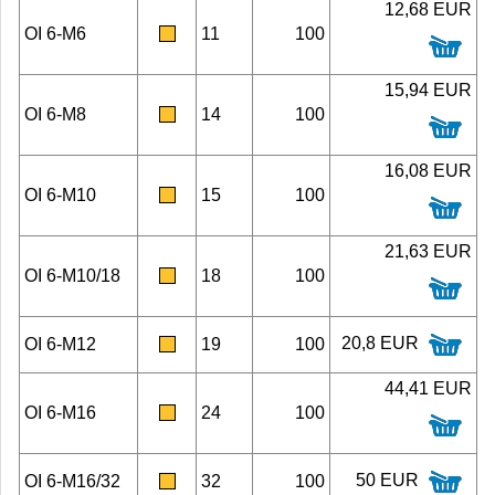
12,68 EUR
OI 6-M6
11
100
15,94 EUR
OI 6-M8
14
100
16,08 EUR
OI 6-M10
15
100
21,63 EUR
OI 6-M10/18
18
100
20,8 EUR
OI 6-M12
19
100
44,41 EUR
OI 6-M16
24
100
50 EUR
OI 6-M16/32
32
100