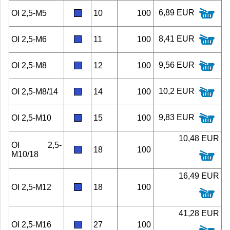
6,89 EUR
OI 2,5-M5
10
100
8,41 EUR
OI 2,5-M6
11
100
9,56 EUR
OI 2,5-M8
12
100
10,2 EUR
OI 2,5-M8/14
14
100
9,83 EUR
OI 2,5-M10
15
100
10,48 EUR
OI 2,5-
18
100
M10/18
16,49 EUR
OI 2,5-M12
18
100
41,28 EUR
OI 2,5-M16
27
100