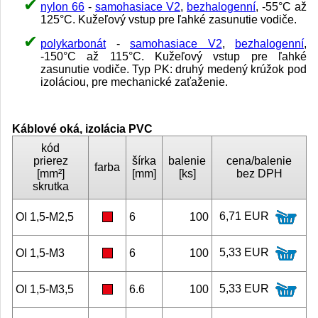
nylon 66
-
samohasiace V2
,
bezhalogenní
, -55°C až
125°C. Kužeľový vstup pre ľahké zasunutie vodiče.
polykarbonát
-
samohasiace V2
,
bezhalogenní
,
-150°C až 115°C. Kužeľový vstup pre ľahké
zasunutie vodiče. Typ PK: druhý medený krúžok pod
izoláciou, pre mechanické zaťaženie.
Káblové oká, izolácia PVC
kód
prierez
šírka
balenie
cena/balenie
farba
[mm²]
[mm]
[ks]
bez DPH
skrutka
6,71 EUR
OI 1,5-M2,5
6
100
5,33 EUR
OI 1,5-M3
6
100
5,33 EUR
OI 1,5-M3,5
6.6
100