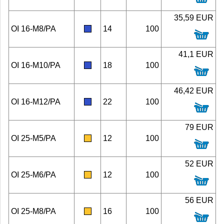
35,59 EUR
OI 16-M8/PA
14
100
41,1 EUR
OI 16-M10/PA
18
100
46,42 EUR
OI 16-M12/PA
22
100
79 EUR
OI 25-M5/PA
12
100
52 EUR
OI 25-M6/PA
12
100
56 EUR
OI 25-M8/PA
16
100