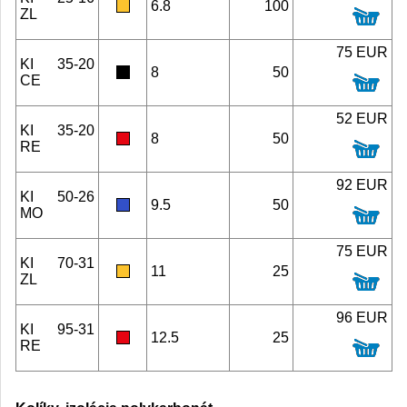
6.8
100
ZL
75 EUR
KI 35-20
8
50
CE
52 EUR
KI 35-20
8
50
RE
92 EUR
KI 50-26
9.5
50
MO
75 EUR
KI 70-31
11
25
ZL
96 EUR
KI 95-31
12.5
25
RE