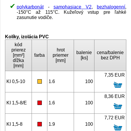
polykarbonát
-
samohasiace V2
,
bezhalogenní
,
-150°C až 115°C. Kužeľový vstup pre ľahké
zasunutie vodiče.
Kolíky, izolácia PVC
kód
prierez
hrot
balenie
cena/balenie
[mm²]
farba
priemer
[ks]
bez DPH
dĺžka
[mm]
[mm]
7,35 EUR
KI 0,5-10
1.6
100
8,36 EUR
KI 1,5-8/E
1.6
100
7,72 EUR
KI 1,5-8
1.9
100