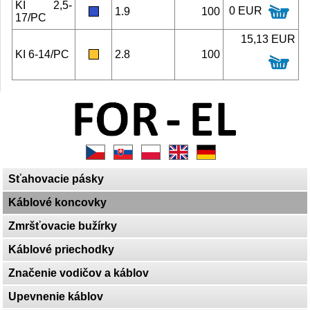
KI 2,5-
0 EUR
1.9
100
17/PC
15,13 EUR
KI 6-14/PC
2.8
100
Sťahovacie pásky
Káblové koncovky
Zmršťovacie bužírky
Káblové priechodky
Značenie vodičov a káblov
Upevnenie káblov