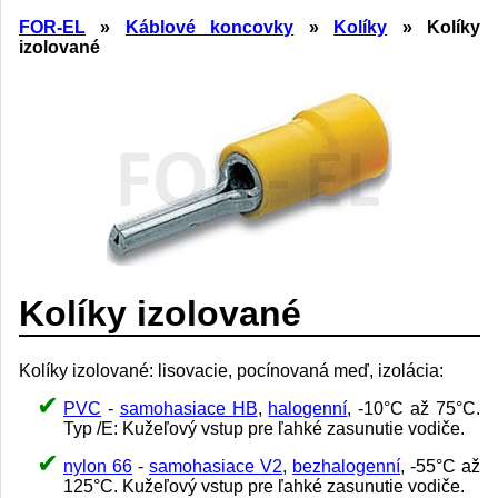
FOR-EL
»
Káblové koncovky
»
Kolíky
» Kolíky
izolované
Kolíky izolované
Kolíky izolované: lisovacie, pocínovaná meď, izolácia:
PVC
-
samohasiace HB
,
halogenní
, -10°C až 75°C.
Typ /E: Kužeľový vstup pre ľahké zasunutie vodiče.
nylon 66
-
samohasiace V2
,
bezhalogenní
, -55°C až
125°C. Kužeľový vstup pre ľahké zasunutie vodiče.