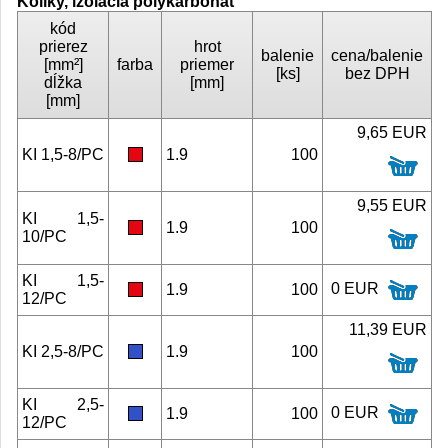
Kolíky, izolácia polykarbonát
kód
prierez
hrot
balenie
cena/balenie
[mm²]
farba
priemer
[ks]
bez DPH
dĺžka
[mm]
[mm]
9,65 EUR
KI 1,5-8/PC
1.9
100
9,55 EUR
KI 1,5-
1.9
100
10/PC
KI 1,5-
0 EUR
1.9
100
12/PC
11,39 EUR
KI 2,5-8/PC
1.9
100
KI 2,5-
0 EUR
1.9
100
12/PC