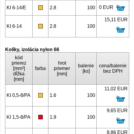
0 EUR
KI 6-14/E
2.8
100
15,11 EUR
KI 6-14
2.8
100
Kolíky, izolácia nylon 66
kód
prierez
hrot
balenie
cena/balenie
[mm²]
farba
priemer
[ks]
bez DPH
dĺžka
[mm]
[mm]
11,02 EUR
KI 0,5-8/PA
1.6
100
9,65 EUR
KI 1,5-8/PA
1.9
100
8,86 EUR