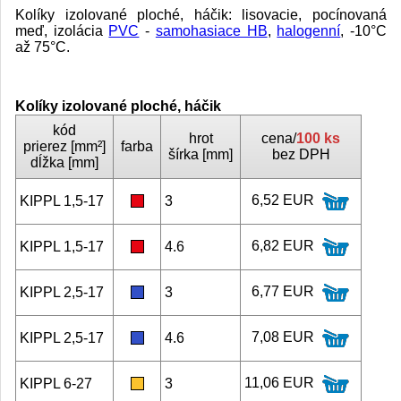
Kolíky izolované ploché, háčik: lisovacie, pocínovaná
meď, izolácia
PVC
-
samohasiace HB
,
halogenní
, -10°C
až 75°C.
Kolíky izolované ploché, háčik
kód
hrot
cena/
100 ks
prierez [mm²]
farba
šírka [mm]
bez DPH
dĺžka [mm]
6,52 EUR
KIPPL 1,5-17
3
6,82 EUR
KIPPL 1,5-17
4.6
6,77 EUR
KIPPL 2,5-17
3
7,08 EUR
KIPPL 2,5-17
4.6
11,06 EUR
KIPPL 6-27
3