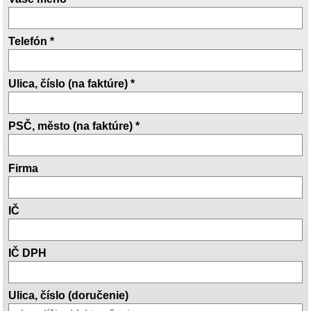
Telefón *
Ulica, číslo (na faktúre) *
PSČ, město (na faktúre) *
Firma
IČ
IČ DPH
Ulica, číslo (doručenie)