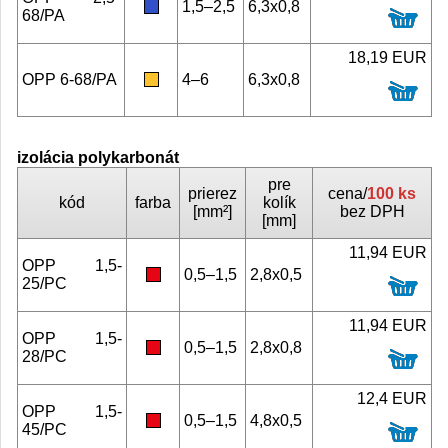
1,5–2,5
6,3x0,8
68/PA
18,19 EUR
OPP 6-68/PA
4–6
6,3x0,8
izolácia polykarbonát
pre
prierez
cena/
100 ks
kód
farba
kolík
[mm²]
bez DPH
[mm]
11,94 EUR
OPP 1,5-
0,5–1,5
2,8x0,5
25/PC
11,94 EUR
OPP 1,5-
0,5–1,5
2,8x0,8
28/PC
12,4 EUR
OPP 1,5-
0,5–1,5
4,8x0,5
45/PC