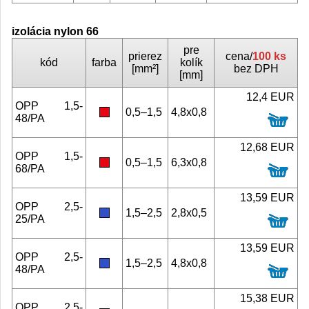
izolácia nylon 66
pre
prierez
cena/
100 ks
kód
farba
kolík
[mm²]
bez DPH
[mm]
12,4 EUR
OPP 1,5-
0,5–1,5
4,8x0,8
48/PA
12,68 EUR
OPP 1,5-
0,5–1,5
6,3x0,8
68/PA
13,59 EUR
OPP 2,5-
1,5–2,5
2,8x0,5
25/PA
13,59 EUR
OPP 2,5-
1,5–2,5
4,8x0,8
48/PA
15,38 EUR
OPP 2,5-