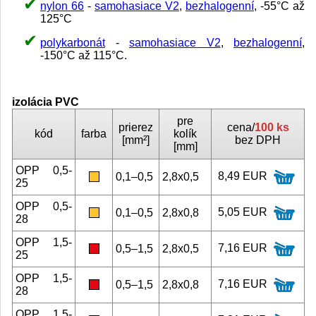
nylon 66
-
samohasiace V2
,
bezhalogenní
, -55°C až
125°C
polykarbonát
-
samohasiace V2
,
bezhalogenní
,
-150°C až 115°C.
izolácia PVC
pre
prierez
cena/
100 ks
kód
farba
kolík
[mm²]
bez DPH
[mm]
OPP 0,5-
8,49 EUR
0,1–0,5
2,8x0,5
25
OPP 0,5-
5,05 EUR
0,1–0,5
2,8x0,8
28
OPP 1,5-
7,16 EUR
0,5–1,5
2,8x0,5
25
OPP 1,5-
7,16 EUR
0,5–1,5
2,8x0,8
28
OPP 1,5-