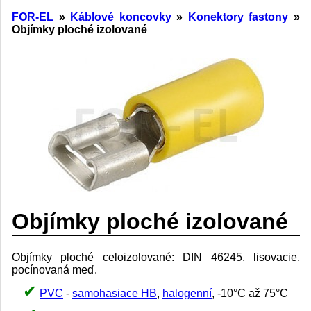
FOR-EL
»
Káblové koncovky
»
Konektory fastony
»
Objímky ploché izolované
Objímky ploché izolované
Objímky ploché celoizolované: DIN 46245, lisovacie,
pocínovaná meď.
PVC
-
samohasiace HB
,
halogenní
, -10°C až 75°C