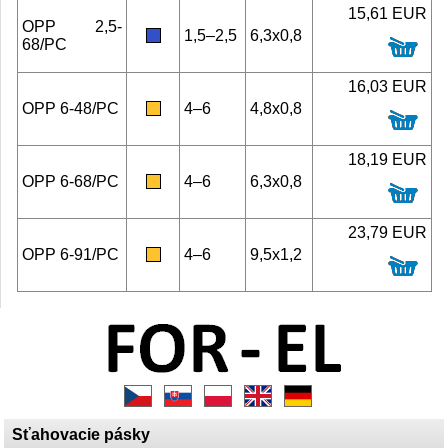
15,61 EUR
OPP 2,5-
1,5–2,5
6,3x0,8
68/PC
16,03 EUR
OPP 6-48/PC
4–6
4,8x0,8
18,19 EUR
OPP 6-68/PC
4–6
6,3x0,8
23,79 EUR
OPP 6-91/PC
4–6
9,5x1,2
Sťahovacie pásky