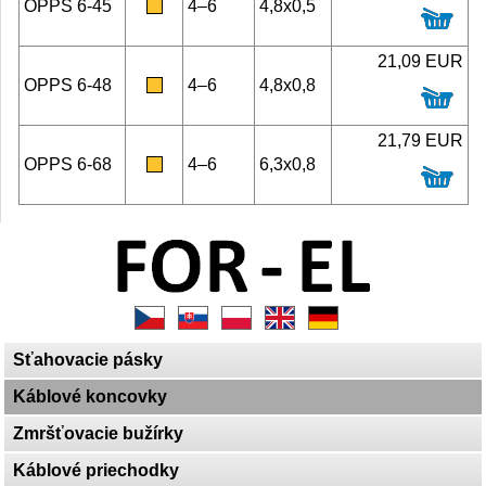
OPPS 6-45
4–6
4,8x0,5
21,09 EUR
OPPS 6-48
4–6
4,8x0,8
21,79 EUR
OPPS 6-68
4–6
6,3x0,8
Sťahovacie pásky
Káblové koncovky
Zmršťovacie bužírky
Káblové priechodky