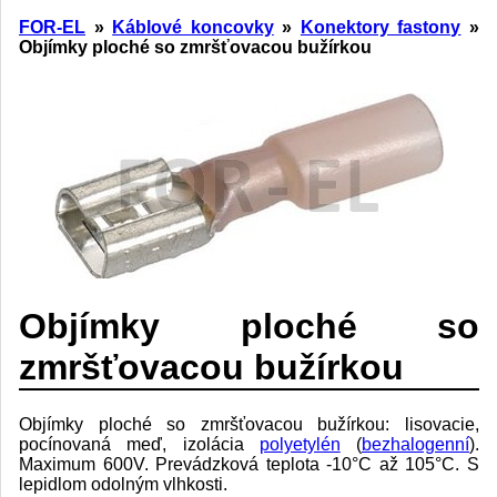
FOR-EL
»
Káblové koncovky
»
Konektory fastony
»
Objímky ploché so zmršťovacou bužírkou
Objímky ploché so
zmršťovacou bužírkou
Objímky ploché so zmršťovacou bužírkou: lisovacie,
pocínovaná meď, izolácia
polyetylén
(
bezhalogenní
).
Maximum 600V. Prevádzková teplota -10°C až 105°C. S
lepidlom odolným vlhkosti.