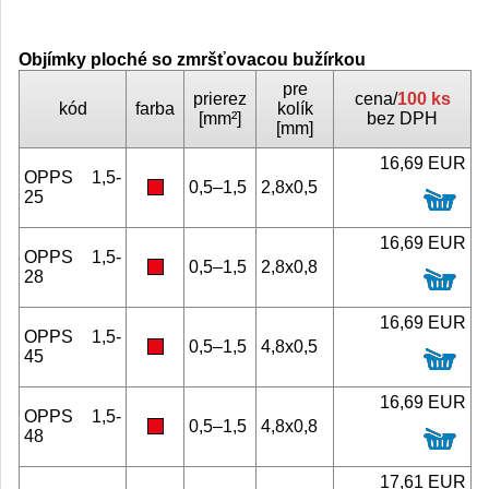
Objímky ploché so zmršťovacou bužírkou
pre
prierez
cena/
100 ks
kód
farba
kolík
[mm²]
bez DPH
[mm]
16,69 EUR
OPPS 1,5-
0,5–1,5
2,8x0,5
25
16,69 EUR
OPPS 1,5-
0,5–1,5
2,8x0,8
28
16,69 EUR
OPPS 1,5-
0,5–1,5
4,8x0,5
45
16,69 EUR
OPPS 1,5-
0,5–1,5
4,8x0,8
48
17,61 EUR